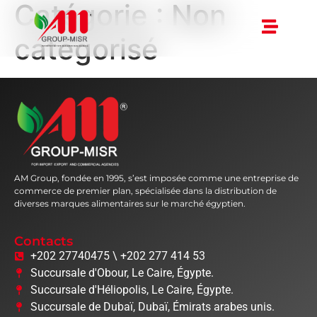
Catégorie :
Non
catégorisé
AM Group, fondée en 1995, s’est imposée comme une entreprise de
commerce de premier plan, spécialisée dans la distribution de
diverses marques alimentaires sur le marché égyptien.
Contacts
+202 27740475 \ +202 277 414 53
Succursale d'Obour, Le Caire, Égypte.
Succursale d'Héliopolis, Le Caire, Égypte.
Succursale de Dubaï, Dubaï, Émirats arabes unis.