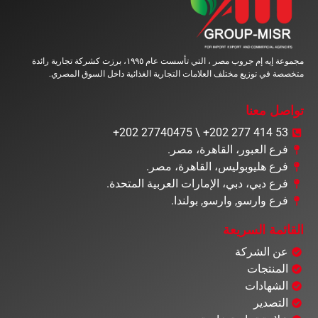
مجموعة إيه إم جروب مصر ، التي تأسست عام ١٩٩٥، برزت كشركة تجارية رائدة
متخصصة في توزيع مختلف العلامات التجارية الغذائية داخل السوق المصري.
تواصل معنا
+202 27740475 \ +202 277 414 53
فرع العبور، القاهرة، مصر.
فرع هليوبوليس، القاهرة، مصر.
فرع دبي، دبي، الإمارات العربية المتحدة.
فرع وارسو, وارسو, بولندا.
القائمة السريعة
عن الشركة
المنتجات
الشهادات
التصدير