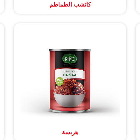
كاتشب الطماطم
هريسة