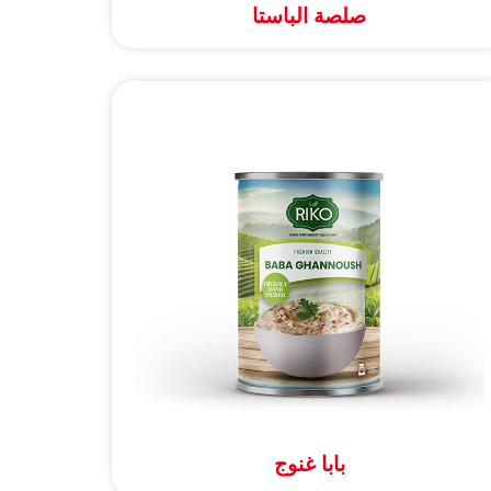
صلصة الباستا
بابا غنوج