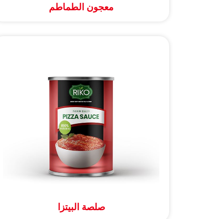
معجون الطماطم
صلصة البيتزا